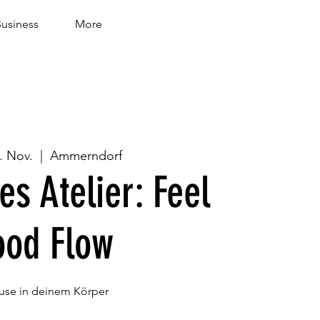
usiness
More
. Nov.
  |  
Ammerndorf
s Atelier: Feel
ood Flow
use in deinem Körper