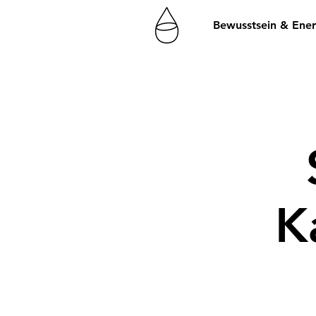
Bewusstsein & Ener
K