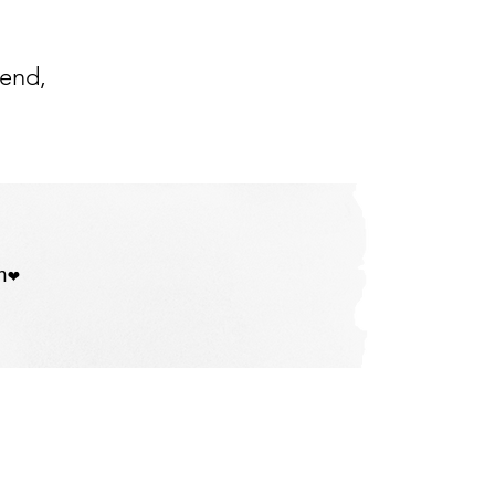
bend,
❤️