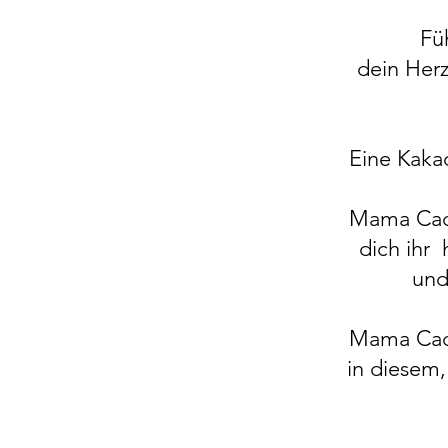
Füh
dein Her
Eine Kakao
Mama Caca
dich ihr
und
Mama Caca
in diesem,