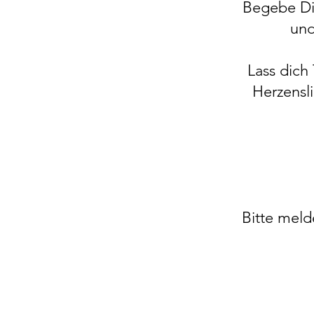
Begebe Dic
und
Lass dich
Herzensl
Bitte meld