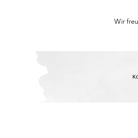
Wir fre
K