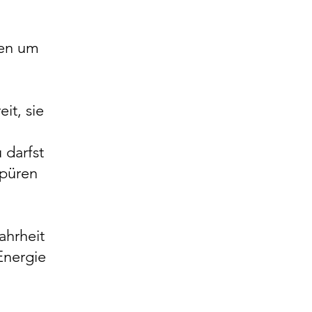
fen um
it, sie
 darfst
spüren
.
ahrheit
Energie