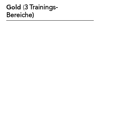
Gold
(
3 Trainings-
Bereiche)
ZUM BUSINESS ANGEBOT ⟶